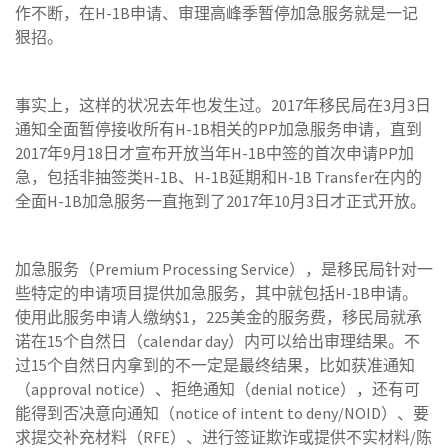
作不断，在H-1B申请、审理高峰季暂停加急服务就是一记
狠招。
事实上，这样的状况去年也发生过。2017年移民局在3月3日
通知全面暂停接收所有H-1B相关的PP加急服务申请，直到
2017年9月18日才宣布开放当年H-1B中签的首次申请PP加
急，包括非抽签类H-1B、H-1B延期和H-1B Transfer在内的
全面H-1B加急服务一直拖到了2017年10月3日才正式开放。
加急服务（Premium Processing Service），是移民局针对一
些特定的申请项目提供加急服务，其中就包括H-1B申请。
使用此服务申请人缴纳$1，225美金的服务费，移民局就承
诺在15个自然日（calendar day）内可以给出审理结果。不
过15个自然日内拿到的不一定是最终结果，比如获准通知
（approval notice）、拒绝通知（denial notice），还有可
能得到否决意向通知（notice of intent to deny/NOID）、要
求提交补充材料（RFE）、进行签证欺诈或提供不实材料/陈