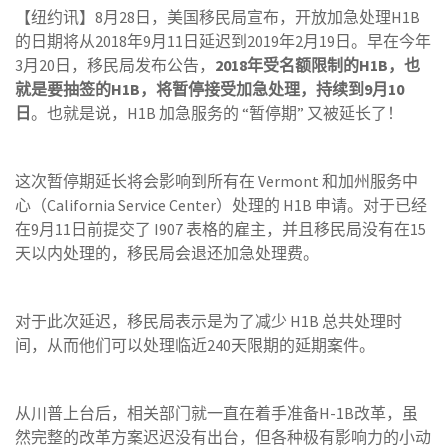
【纽约讯】8月28日，美国移民局宣布，开放加急处理H1B
的日期将从2018年9月11日延迟到2019年2月19日。早在今年
3月20日，移民局发布公告，
2018
年受名额限制的
H1B
，也
就是要抽签的
H1B
，将暂停接受加急处理，持续到
9
月
10
日
。也就是说，H1B 加急服务的 “暂停期” 又被延长了！
这次暂停期延长将会影响到所有在 Vermont 和加州服务中
心（California Service Center）处理的 H1B 申请。对于已经
在9月11日前提交了 I907 表格的雇主，并且移民局没有在15
天以内处理的，移民局会退还加急处理费。
对于此次延迟，移民局表示是为了减少 H1B 总共处理时
间，从而他们可以处理临近240天限期的延期案件。
从川普上台后，相关部门就一直在着手准备H-1B改革，虽
然完整的改革方案迟迟没有出台，但各种极有影响力的小动