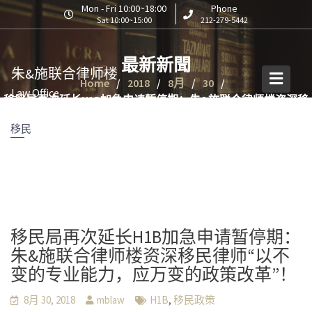
S
Mon - Fri 10:00~18:00
Phone
Sat 10:00~15:00
212-279-5442
k
i
p
最新新聞
朱&施联合律师楼
t
Home
2018
8月
30
o
Law Office
移民局再次延长H1B加急申请暂停期：朱&施联合律师楼资深移
c
民律师“以不变的专业能力，应万变的政策改革”！
o
移民
n
t
e
n
t
移民局再次延长H1B加急申请暂停期：
朱&施联合律师楼资深移民律师“以不
变的专业能力，应万变的政策改革”！
,
8月 30, 2018
mblaw
H1B
移民政策