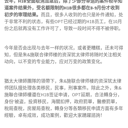
去年
，
H1B
全面取消加急后，除了少部分幸运的案件较早知
道案件结果外，受名额限制的
H1B
很多都在
8-9
月份才收到
初步的审理结果。
而且，很多人收到的也只是补件通知，处
于非常不利的状态，有些OPT已经过期的H1B员工，在10月
份之后就再没有工作许可了，导致一段时间不得不被停职。
今年是否会出现与去年一样的状况，或者更糟糕，还未可得
知，但是朱&施联合律师楼的资深犹太律师将随时关注相关
动向，以不变的专业能力，应对万变的政策变化。
猶太大律師團隊的領帶下，朱&施联合律师楼的资深犹太律
师团队擅处理各类移民，民事，刑事案件。除此之外，朱&
施聯合律師樓還在H1B签证申请，OPT延期，合法轉身分，
身份‘被盗，投資移民，海關扣押，政府罰單，醫療罰單，
稅局查稅，房屋局查稅，轉身分等各類移民申請方面有多年
經驗，卓有成效，成功案例，歡迎大家踴躍諮詢！