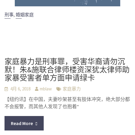
,
刑事
婚姻家庭
家庭暴力是刑事罪，受害华裔请勿沉
默！朱&施联合律师楼资深犹太律师助
家暴受害者单方面申请绿卡
4月 6, 2018
mblaw
家庭暴力
【纽约讯】在中国，夫妻吵架甚至有肢体冲突，绝大部分都
不会报警，而其他人发现了也抱着“
Read More