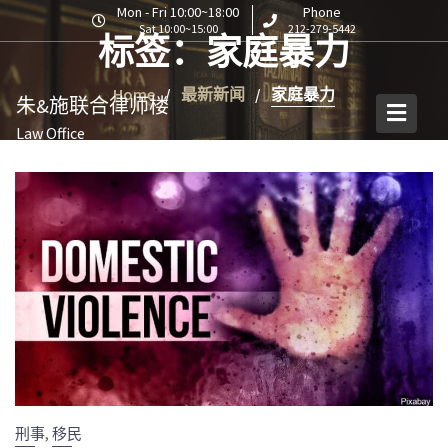
S
Mon - Fri 10:00~18:00
Phone
Sat 10:00~15:00
212-279-5442
k
标签：家庭暴力
i
p
Home
最新新闻
家庭暴力
朱&施联合律师楼
t
o
Law Office
c
o
n
t
e
n
t
,
刑事
移民