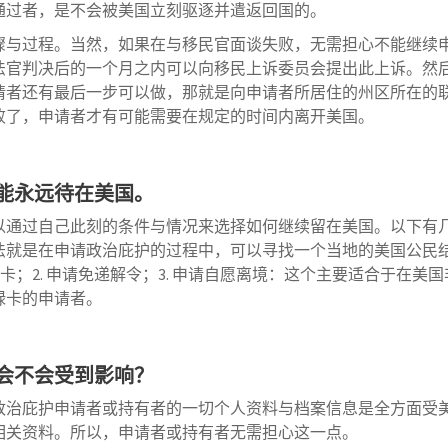
通过者，是不会被美国立刻驱逐并遣返回国的。
骤与过程。当然，如果在与移民官面谈失败，无需担心不能继续
法官判决后的一个月之内可以向移民上诉委员会提出此上诉。然
请者还有最后一步可以做，那就是向申请者所居住的州区所在的
败了，申请者才有可能需要在规定的时间内离开美国。
能永远待在美国。
以通过自己此刻的条件与情况来选择如何继续留在美国。以下有
法就是在申请政治庇护的过程中，可以寻找一个当地的美国公民
0 卡；2. 申请免递解令；3. 申请自愿离境：这个主要适合于
绿卡的申请者。
会不会受到影响？
政治庇护申请者或持有者的一切个人资料与档案信息是全方面受
相关资料。所以，申请者或持有者无需担心这一点。