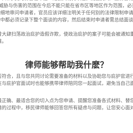
受的威胁与伤害的范围在今后不能只能在省市区等地区作为范围，
纤细地审问申请者，官员应该详细注明关于任何别的法律限制申
谈中都必须记录下整个面谈的内容，然后结束时申请者需总结面
局曾大肆扫荡政治庇护造假诈欺，使政治庇护的案子可能会被通知
难。
律师能够帮助我什麽？
否符合，且与您共同讨论需要准备的材料以及协助您与庇护官进
在与庇护官面试时也能够携带律师陪同您一起面试，避免当自己
。
最正确、最适合您的切入点为您申请、提醒您准备各式材料、替
请的过程中，移民律师能够回答您所有疑虑与问题，让您安心面