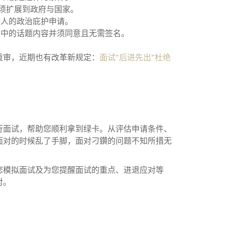
必须扩展到政府与国家。
请人的政治庇护申请。
谈中的话题内容并须同意且无需签名。
重审，近期也有改革新规定：
面试”后进先出”杜绝
行面试，帮助您顺利拿到绿卡。从评估申请条件、
面对的时候乱了手脚，面对刁鑽的问题不知所措无
您模拟面试及为您提醒面试的重点、进退应对等
对。