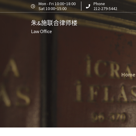
S
Mon - Fri 10:00~18:00
Phone
Sat 10:00~15:00
212-279-5442
k
i
朱&施联合律师楼
p
Law Office
t
o
c
o
n
t
Home
e
n
t