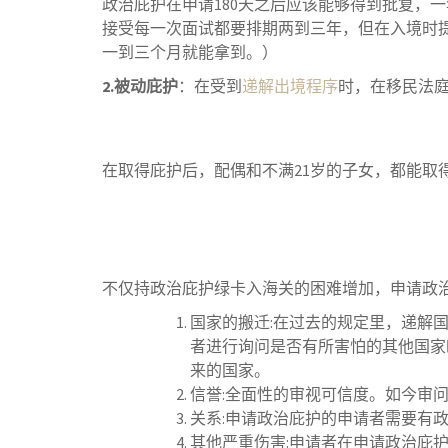
政治庇护在申请180天之后应该能够得到批复，
接受每一次面试都要排期两到三年，但在入境时提
一到三个月就能拿到。）
2.被动庇护
：在受到
递解出境程序
时，在移民法
在取得庇护后，配偶和不满21岁的子女，都能取
不仅持政治庇护绿卡入海关的困难增加，申请政
国家的搬迁:在过去的规定里，递解
者进行询问是否有所害怕的其他国家
来的国家。
信誉:全面性的审视可信度。如今审
关系:申请政治庇护的申请者需要有
其他严重伤害:申请者在申请政治庇