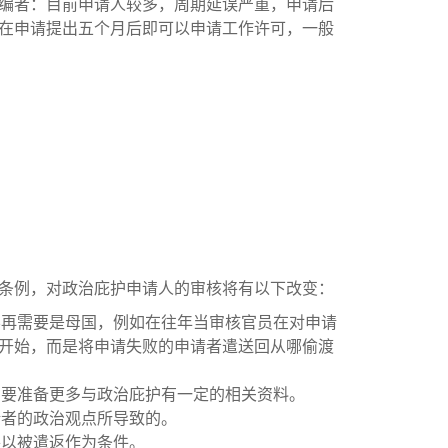
（编者：目前申请人较多，周期延误严重，申请后
过在申请提出五个月后即可以申请工作许可，一般
改条例，对政治庇护申请人的审核将有以下改变：
不再需要是母国，例如在往年当审核官员在对申请
开始，而是将申请失败的申请者遣送回从哪偷渡
需要准备更多与政治庇护有一定的相关资料。
请者的政治观点所导致的。
将以被遣返作为条件。