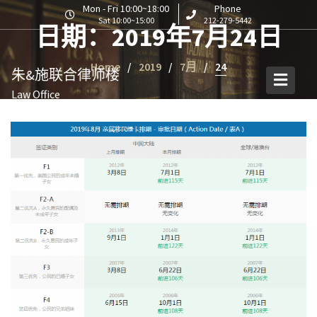
S
Mon - Fri 10:00~18:00
Phone
Sat 10:00~15:00
212-279-5442
k
日期：2019年7月24日
i
p
Home
2019
7月
24
朱&施联合律师楼
t
o
Law Office
c
o
n
t
e
n
t