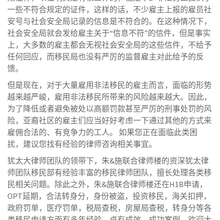
一些不符合规定的证件，这样的话，不少雇主上报的雇员社
安号与社会安全局记录的信息是不符合的。在这种情况下，
社会安全局就会发给雇主关于“信息不符”的信件，但是事实
上，大多数的雇主都会无视社会安全局的这些信件，不给予
任何回应，而移民局也没有严厉的监督雇主对此给予的反
馈。
但是现在，对于大量雇用非法移民的雇主而言，面临的形势
越来越严峻，雇用非法移民所带来的风险越来越大。因此，
为了降低或者避免被处以高额罚款甚至严厉的刑事处罚的风
险，亚裔社区的雇主们应当好好考虑一下通过其他的方式来
雇佣合法的、有竞争力的工人。 如果您正在面临此类困
扰，建议您找有经验的律师咨询相关事宜。
犹太大律师团队的领带下，朱&施联合律师楼的资深犹太律
师团队移民部有经验丰富的移民律师团队，擅长处理各类移
民相关问题。除此之外，朱&施联合律师楼还在H1B申请，
OPT延期，合法转身分，身份被盗，投资移民，海关扣押，
政府罚单，医疗罚单，税局查税，房屋局查税，转身分等各
类移民申请方面有多年经验，卓有成效，成功案例，欢迎大