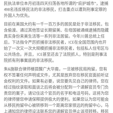
民执法单位本月初连四天扫荡各地所谓的“庇护城市”，逮捕
498名违反移民法的非法移民，打击重点以遭到刑事定罪的
外国人为优先。
目前在美国大约有一千一百万多的居民是处于非法移民，包
含偷渡、通过其他签证长期留美、在母国被通缉逮捕而隐藏
真实身份来美生活等一系列非法居留。今年川普总统上任
后，下达指令严厉抓捕非法移民者，ICE在全国范围内也开
始了一次又一次大规模抓捕非法移民者，包括私人住宅区与
公共场合。并且， ICE甚至还去了法院抓人，特别是刑事法
院抓有刑事案底的非法移民。
朱&施联合律师楼提醒广大华裔，一旦被移民局拘留，您有
权不签署任何声明或文件，尤其是放弃您在移民官面前听证
会权利的文件。如果有必要，说您要先见自己的律师。您在
经过指纹录取和面谈之后将会被分配到一个递解官员专门负
责您的案子，请记住这个官员的名字和电话号码，这将为您
的律师替您申请保释提供极大的便利。如果您认为您可能会
从移民拘留中心被转移到一个距离您家很远的拘留中心，马
上通知您的律师设法联系您的递解官员停止该项转移。移民