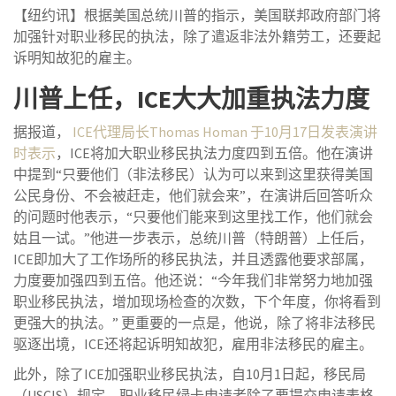
【纽约讯】根据美国总统川普的指示，美国联邦政府部门将
加强针对职业移民的执法，除了遣返非法外籍劳工，还要起
诉明知故犯的雇主。
川普上任，ICE大大加重执法力度
据报道，
ICE代理局长Thomas Homan 于10月17日发表演讲
时表示
，ICE将加大职业移民执法力度四到五倍。他在演讲
中提到“只要他们（非法移民）认为可以来到这里获得美国
公民身份、不会被赶走，他们就会来”，在演讲后回答听众
的问题时他表示，“只要他们能来到这里找工作，他们就会
姑且一试。”他进一步表示，总统川普（特朗普）上任后，
ICE即加大了工作场所的移民执法，并且透露他要求部属，
力度要加强四到五倍。他还说：“今年我们非常努力地加强
职业移民执法，增加现场检查的次数，下个年度，你将看到
更强大的执法。” 更重要的一点是，他说，除了将非法移民
驱逐出境，ICE还将起诉明知故犯，雇用非法移民的雇主。
此外，除了ICE加强职业移民执法，自10月1日起，移民局
（USCIS）规定，职业移民绿卡申请者除了要提交申请表格