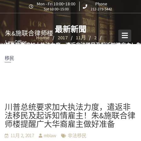
S
Mon - Fri 10:00~18:00
Phone
Sat 10:00~15:00
212-279-5442
k
i
p
最新新聞
朱&施联合律师楼
t
Home
2017
11月
2
o
Law Office
川普总统要求加大执法力度，遣返非法移民及起诉知情雇主！朱
c
&施联合律师楼提醒广大华裔雇主做好准备
o
移民
n
t
e
n
t
川普总统要求加大执法力度，遣返非
法移民及起诉知情雇主！朱&施联合律
师楼提醒广大华裔雇主做好准备
11月 2, 2017
mblaw
非法移民