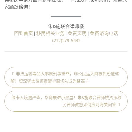
家踊跃谘询！
朱&施联合律师楼
回到首页
|
移民相关业务
|
免责声明
|
免费谘询电话
(212)279-5442
非法运输毒品大麻属刑事重罪，非公民运大麻被抓恐遭递
文
解！资深犹太律师提醒华裔切勿成为替罪羊
章
导
绿卡入境遭严查，华裔屡进小黑屋！朱&施联合律师楼资深移
航
民律师教您如何应对海关问答