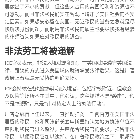
展做出了不小的贡献，但这些人占用的美国福利和资源也不
可忽视，而且非法移民确实在客观上增加了美国社会的不安
定因素。如果想安心留在美国，无证移民的当务之急就是尽
快解决身份问题。而聘用非法移民的雇主也要尽快找有经验
的律师咨询如果应对移民局的调查。
非法劳工将被递解
ICE官员表示，非法入境就是犯罪，在美国就得遵守美国法
律，错误的方式进入美国境内就得承受法律后果，这是川普
政府上台就毫无妥协的明确立场。
ICE会持续在各地逮捕非法入境者，包括学校附近，但教会
及医院等场所不在其中。他强调，这种抓捕不是“袭击”，也
不是“扫荡”，只是“针对特定人士的执法行动”。
川普总统自上任以来，一直推动扫荡一千两百万在美国非法
居留的移民，他和司法部长塞申斯坚持认为地方执法单位不
应限制移民官进入监狱，并应配合移民官的要求，扣留非法
移民，以便移民官加以逮捕。在川普移民政策之下，联邦移