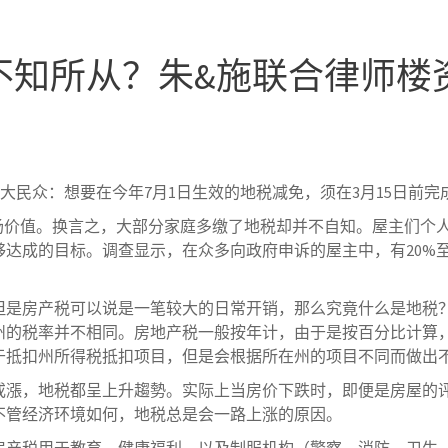
不知所从？朱&施联合律师楼
大民众：想要在今年7月1日生效的地税减免，须在3月15日前完
市场价值。换言之，大部分家庭多缴了地税却并不自知。屋主们个
达成的目标。调查显示，在众多向政府申诉的屋主中，有20%至
但是房产税可以说是一笔较大的日常开销，那么究竟什么是地税
州的税率并不相同。房地产税一般按年计，由于是按百分比计算
于抵扣州所得税抵扣项目，但是会根据所在州的项目不同而做出
，地税都呈上升趨勢。实际上当房价下跌时，即便是房屋的评估价值（a
不管经济环境如何，地税总是会一路上涨的原因。