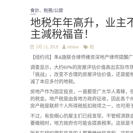
會計、稅務/公證
地税年年高升，业主
主減稅福音！
3月 13, 2018
mblaw
稅
【纽约讯】朱&施联合律师楼资深地产律师提醒广
调查显示，大约60%的房屋评估价值高出实际
「挑战」，改变不合理的房屋评估价值，还是能够
减了本应多付的地税。
房地产作为固定投资，一直都受广大华人青睐，
的税金。地产税是由各地方政府征收，因此各个
房产税是联邦个人所得税抵扣税项之一，也可用
不过，有些细心的屋主们已经发现，不管經濟跌或漲
要缴税时，地方政府也可能会提高税率。这就是