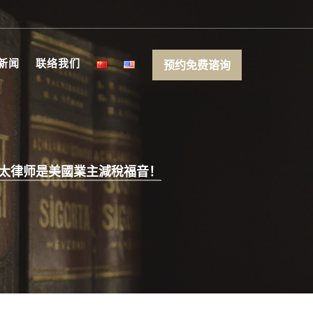
新闻
联络我们
预约免费谘询
太律师是美國業主減稅福音！