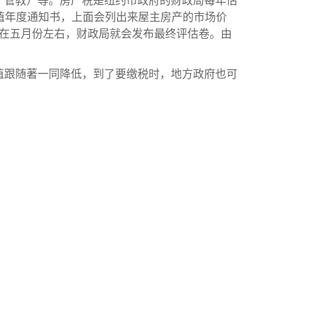
、管教）等。房产税是纽约市政府的财政局每年估
, 物业价值年度通知书，上面会列出来屋主房产的市场价
。在五月份左右，财政局就会发布最终评估卷。由
。
值跟随著一同降低，到了要缴税时，地方政府也可