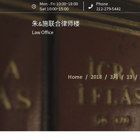
S
Mon - Fri 10:00~18:00
Phone
Sat 10:00~15:00
212-279-5442
k
i
朱&施联合律师楼
p
Law Office
t
o
c
o
n
t
Home
2018
3月
13
e
n
t