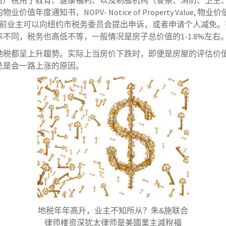
房产税用于教育、健康福利、以及制服机构（警察、消防、卫生
度通知书，NOPV- Notice of Property Value
日前业主可以向纽约市税务委员会提出申诉，或者申请个人减免
不同，税务也高低不等，一般情况是房子总价值的1-1.8%左右
地税都呈上升趨勢。实际上当房价下跌时，即便是房屋的评估价
总是会一路上涨的原因。
地税年年高升，业主不知所从？朱&施联合
律师楼资深犹太律师是美國業主減稅福