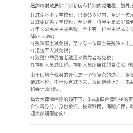
纽约市财政局除了对新房有特别的减地税计划外, 通常第
1) 减免基本型学校税，只要65岁以内，至少一
2) 减免优惠型学校税，至少有一位屋主是65岁或者
3) 年长公民屋主减免税，至少有一位屋主是65岁或
降5%-50%；
4) 残障屋主减免税，至少有一位屋主是残障人士, 
5) 退伍军人减免税；
6) 致残犯罪受害者跟见义勇为者减免税；
7) 神职人员减免税。神职人员所居住的自住宅, 非
由于房地产税务的评估是一个很复杂的过程，很
请减地税，不但没有减下来，反而继续上升。朱
和会计师团队。
猶太大律師團隊的領帶下，朱&施联合律师楼的资
合法轉身分，身份被盗，投資移民，海關扣押，
迎大家踴躍諮詢！