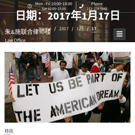
S
Mon - Fri 10:00~18:00
Phone
Sat 10:00~15:00
212-279-5442
k
日期：2017年1月17日
i
p
Home
2017
1月
17
朱&施联合律师楼
t
o
Law Office
c
o
n
t
e
n
t
移民